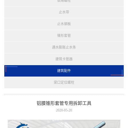
锁角螺栓
止水带
止水钢板
锥形套管
遇水膨胀止水条
建筑卡管器
建筑配件
梁口定位螺栓
铝膜锥形套管专用拆卸工具
2020-05-20