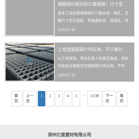
钢筋网片购买别只看规格！尺寸定不对，再多省钱技巧都白费
很多工地采购钢筋网片只看丝径、网孔，忽
略尺寸定尺适配，导致废料多、搭接乱、材
料浪费严重。从现场用料角度，分享钢筋网
2026-07-30
片购买时的尺寸选配、定尺技巧、余量控制
干货。
工地选钢筋网片供应商，不只看价格，这几点才是长期省心的关键
从工地采购、项目负责人的真实角度，讲如
何挑选长期稳定的钢筋网片供应商，不夸
大、不推销，只讲合作中最实用的判断标
2026-07-29
准，让你避开不靠谱厂家。
···
首
上一
1
2
3
4
5
1/139
下一
尾
页
页
页
页
郑州亿度建材有限公司