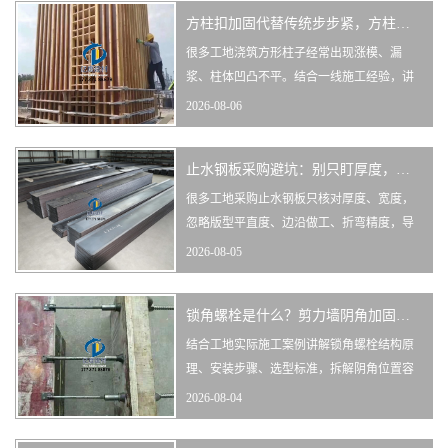
方柱扣加固代替传统步步紧，方柱模板加固采购与现场实用经验
很多工地浇筑方形柱子经常出现涨模、漏
浆、柱体凹凸不平。结合一线施工经验，讲
解方柱扣对比老式步步紧的优势、选型要
2026-08-06
点、现场安装注意事项以及采购避坑要点。
止水钢板采购避坑：别只盯厚度，版型平整度才是验收关键
很多工地采购止水钢板只核对厚度、宽度，
忽略版型平直度、边沿做工、折弯精度，导
致现场安装不顺、接缝漏水、监理卡验收。
2026-08-05
分享工程人实打实的采购避坑经验。
锁角螺栓是什么？剪力墙阴角加固用法、选型与工地避坑经验
结合工地实际施工案例讲解锁角螺栓结构原
理、安装步骤、选型标准，拆解阴角位置容
易爆模、漏浆的常见原因，给采购与班组施
2026-08-04
工实用避坑方案。