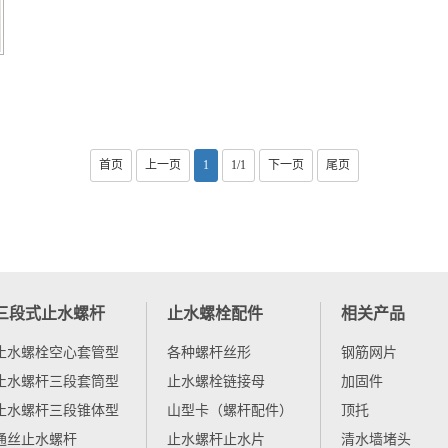
首页
上一页
1
1/1
下一页
尾页
三段式止水螺杆
止水螺栓配件
相关产品
止水螺栓空心套管型
各种螺杆丝形
钢筋网片
止水螺杆三段套筒型
止水螺栓链接母
加固件
止水螺杆三段锥体型
山型卡（螺杆配件）
顶托
通丝止水螺杆
止水螺杆止水片
清水墙堵头